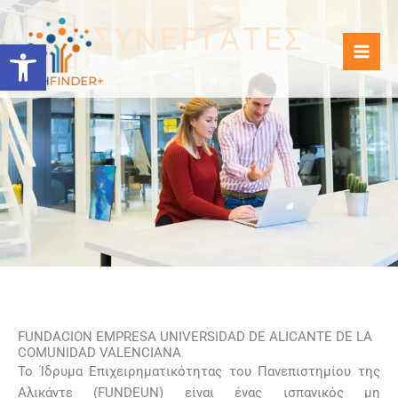
Μετάβαση
ΣΥΝΕΡΓΆΤΕΣ
στο
Ανοίξτε τη γραμμή εργαλείων
περιεχόμενο
FUNDACION EMPRESA UNIVERSIDAD DE ALICANTE DE LA
COMUNIDAD VALENCIANA
Το Ίδρυμα Επιχειρηματικότητας του Πανεπιστημίου της
Αλικάντε (FUNDEUN) είναι ένας ισπανικός μη