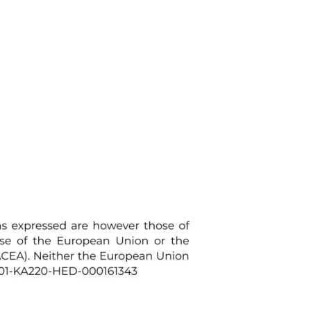
r unser
e wir