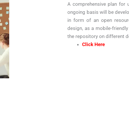
A comprehensive plan for 
ongoing basis will be develo
in form of an open resourc
design, as a mobile-friendl
the repository on different 
Click Here
SPRECHEN SIE MIT UNS