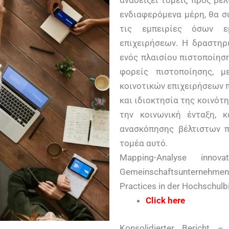
αναδείξει τομείς προς βε
ενδιαφερόμενα μέρη, θα σ
τις εμπειρίες όσων εμ
επιχειρήσεων. Η δραστηρ
ενός πλαισίου πιστοποίησ
φορείς πιστοποίησης, 
κοινοτικών επιχειρήσεων 
και ιδιοκτησία της κοινότ
την κοινωνική ένταξη, 
ανασκόπησης βέλτιστων 
τομέα αυτό.
Mapping-Analyse innov
Gemeinschaftsunternehmen
Practices in der Hochschulb
Click here
Konsolidierter Bericht –